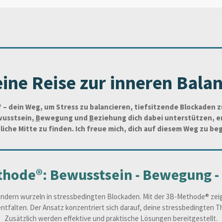
ine Reise zur inneren Bala
 – dein Weg, um Stress zu balancieren, tiefsitzende Blockaden 
usstsein,
B
ewegung und
B
eziehung dich dabei unterstützen, e
liche Mitte zu finden. Ich freue mich, dich auf diesem Weg zu beg
thode®: Bewusstsein - Bewegung -
dern wurzeln in stressbedingten Blockaden. Mit der 3B-Methode® zeige
 entfalten. Der Ansatz konzentriert sich darauf, deine stressbedingten
Zusätzlich werden effektive und praktische Lösungen bereitgestellt.