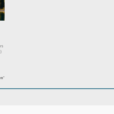
rs
)
en
"