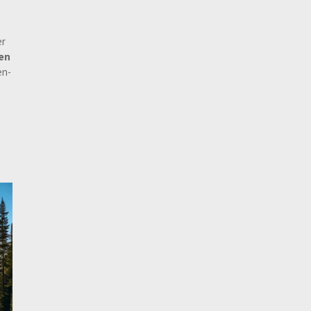
er
en
en-