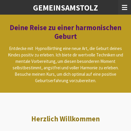
GEMEINSAMSTOLZ
Zum
Hauptinhalt
springen
Deine Reise zu einer harmonischen
Geburt
Entdecke mit HypnoBirthing eine neue Art, die Geburt deines
Kindes positiv zu erleben. Ich biete dir wertvolle Techniken und
mentale Vorbereitung, um diesen besonderen Moment
selbstbestimmt, angstfrei und voller Harmonie zu erleben.
Besuche meinen Kurs, um dich optimal auf eine positive
Geburtserfahrung vorzubereiten.
Herzlich Willkommen